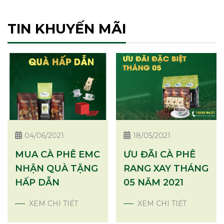
TIN KHUYẾN MÃI
04/06/2021
18/05/2021
MUA CÀ PHÊ EMC
ƯU ĐÃI CÀ PHÊ
NHẬN QUÀ TẶNG
RANG XAY THÁNG
HẤP DẪN
05 NĂM 2021
XEM CHI TIẾT
XEM CHI TIẾT