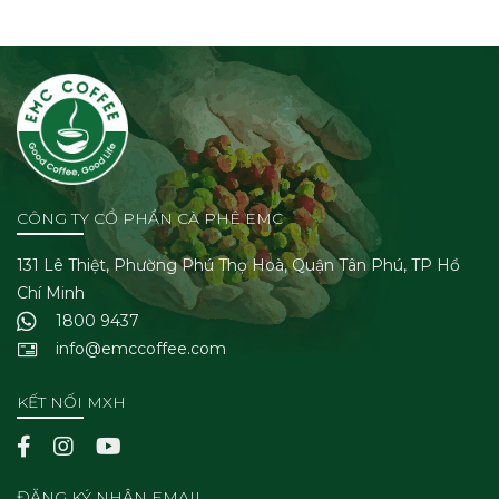
CÔNG TY CỔ PHẦN CÀ PHÊ EMC
131 Lê Thiệt, Phường Phú Thọ Hoà, Quận Tân Phú, TP Hồ
Chí Minh
1800 9437
info@emccoffee.com
KẾT NỐI MXH
ĐĂNG KÝ NHẬN EMAIL