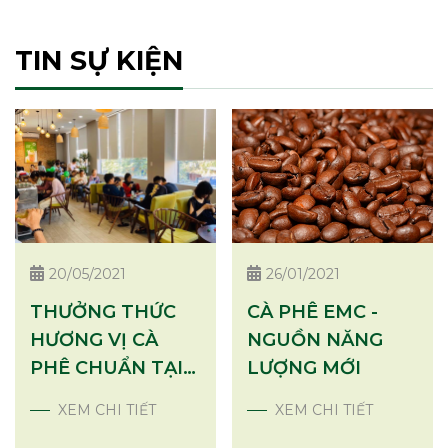
nh
chút gì đó trước khi uống cà phê vì lợi ích sức
để
khỏe của bạn.
TIN SỰ KIỆN
nà
20/05/2021
26/01/2021
THƯỞNG THỨC
CÀ PHÊ EMC -
HƯƠNG VỊ CÀ
NGUỒN NĂNG
PHÊ CHUẨN TẠI
LƯỢNG MỚI
CHUỖI CÀ PHÊ
XEM CHI TIẾT
XEM CHI TIẾT
EMC COFFEE