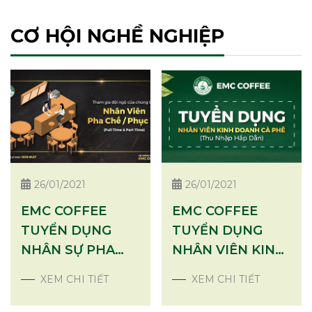
CƠ HỘI NGHỀ NGHIỆP
26/01/2021
26/01/2021
EMC COFFEE
EMC COFFEE
TUYỂN DỤNG
TUYỂN DỤNG
NHÂN SỰ PHA
NHÂN VIÊN KINH
CHẾ, PHỤC VỤ
DOANH
XEM CHI TIẾT
XEM CHI TIẾT