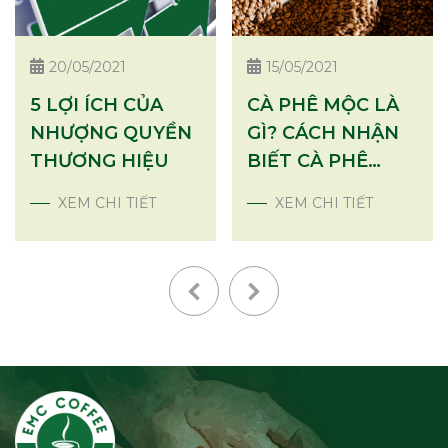
20/05/2021
15/05/2021
5 LỢI ÍCH CỦA
CÀ PHÊ MỘC LÀ
NHƯỢNG QUYỀN
GÌ? CÁCH NHẬN
THƯƠNG HIỆU
BIẾT CÀ PHÊ
MỘC
XEM CHI TIẾT
XEM CHI TIẾT