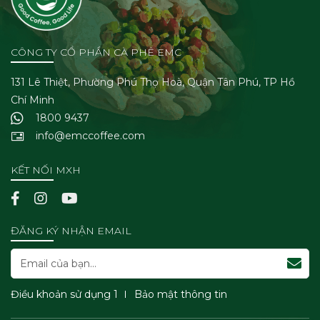
CÔNG TY CỔ PHẦN CÀ PHÊ EMC
131 Lê Thiệt, Phường Phú Thọ Hoà, Quận Tân Phú, TP Hồ
Chí Minh
1800 9437
info@emccoffee.com
KẾT NỐI MXH
ĐĂNG KÝ NHẬN EMAIL
Điều khoản sử dụng 1
Bảo mật thông tin