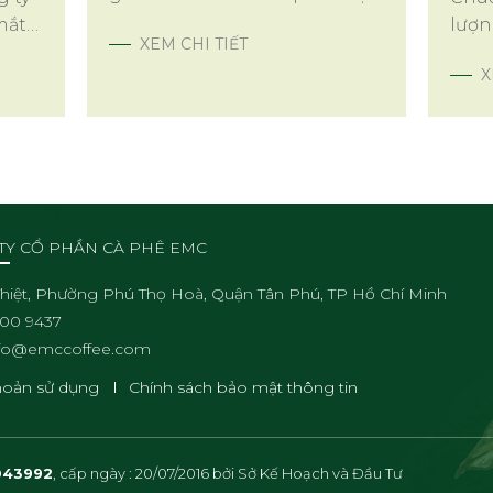
hàng cà phê ước
mắt
lượ
XEM CHI TIẾT
 EMC
được
X
hàng
 cảm
phươ
ian,
mọi 
 hoa
.
TY CỔ PHẦN CÀ PHÊ EMC
 Thiệt, Phường Phú Thọ Hoà, Quận Tân Phú, TP Hồ Chí Minh
00 9437
nfo@emccoffee.com
hoản sử dụng
Chính sách bảo mật thông tin
043992
, cấp ngày : 20/07/2016 bởi Sở Kế Hoạch và Đầu Tư