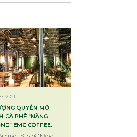
/01/2021
ƯỢNG QUYỀN MÔ
H CÀ PHÊ "NĂNG
NG" EMC COFFEE.
i quán cà phê "Năng