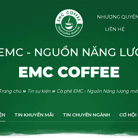
NHƯỢNG QUYỀ
LIÊN HỆ
 EMC - NGUỒN NĂNG LƯ
EMC COFFEE
Trang chủ
Tin sự kiện
Cà phê EMC - Nguồn Năng lượng mớ
ỆN
TIN KHUYẾN MÃI
TIN CHUYÊN NGÀNH
CƠ HỘI