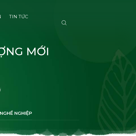
N
TIN TỨC
ỢNG MỚI
i
 NGHỀ NGHIỆP