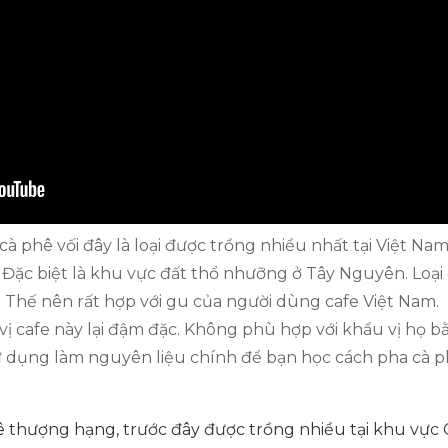
cà phê vối đây là loại được trồng nhiều nhất tại Việt Nam
. Đặc biệt là khu vực đất thổ nhưỡng ở Tây Nguyên. Loại
. Thế nên rất hợp với gu của người dùng cafe Việt Nam.
ị cafe này lại đậm đặc. Không phù hợp với khẩu vị họ bằ
 dụng làm nguyên liệu chính để bạn học cách pha cà p
hê thượng hạng, trước đây được trồng nhiều tại khu vực C