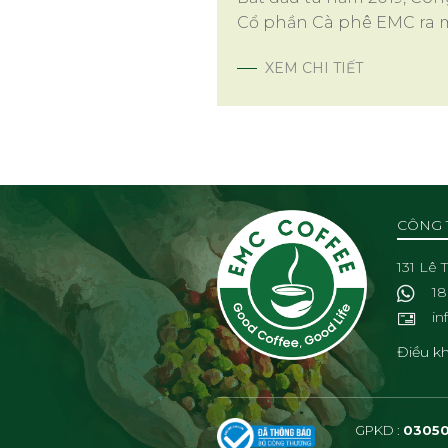
Cổ phần Cà phê EMC ra 
thị trường chuỗi cà phê
XEM CHI TIẾT
COFFEE, mang đến cho
người yêu cà phê những
nhận rất khác về không g
nơi để thưởng thức tinh
vị thật của thức uống này
CÔNG 
131 Lê
18
i
Điều k
GPKD :
0305