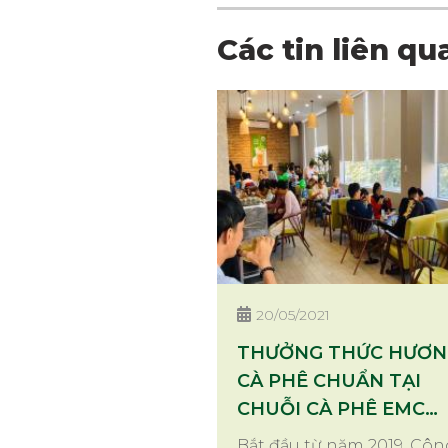
Các tin liên qu
20/05/2021
THƯỞNG THỨC HƯƠNG
CÀ PHÊ CHUẨN TẠI
CHUỖI CÀ PHÊ EMC
COFFEE
Bắt đầu từ năm 2019, Côn