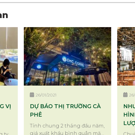
an
26/01/2021
26
 VỊ
DỰ BÁO THỊ TRƯỜNG CÀ
NH
PHÊ
HÌN
LƯỢ
Tính chung 2 tháng đầu năm,
giá xuất khẩu bình quân mặt
g ty
Chuỗ