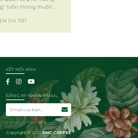
ng" luôn mong muốn
 hợp tác với quý khách
EM CHI TIẾT
, Quý nhà đầu tư theo
ng châm hợp tác theo
tình huống.
KẾT NỐI MXH
ĐĂNG KÝ NHẬN EMAIL
Copyright © 2020
EMC COFFEE