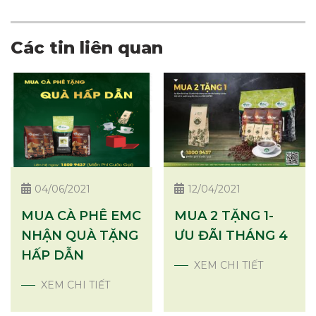
Các tin liên quan
04/06/2021
12/04/2021
MUA CÀ PHÊ EMC
MUA 2 TẶNG 1-
NHẬN QUÀ TẶNG
ƯU ĐÃI THÁNG 4
HẤP DẪN
XEM CHI TIẾT
XEM CHI TIẾT