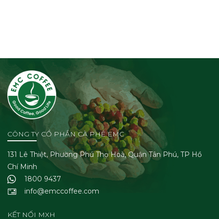
CÔNG TY CỔ PHẦN CÀ PHÊ EMC
131 Lê Thiệt, Phường Phú Thọ Hoà, Quận Tân Phú, TP Hồ
Chí Minh
1800 9437
info@emccoffee.com
KẾT NỐI MXH