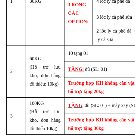
1
30KG
4 lốc ly cà phê đá
TRONG
CÁC
3 lốc ly cà phê sữa
OPTION:
2 lốc ly cà phê đá 
ly cà sữa
10 tặng 01
60KG
(Hỗ trợ lưu
TẶNG:
dù (SL: 01)
2
kho, đơn hàng
Trường hợp KH không cần vật
tối thiểu: 10kg)
hỗ trợ: tặng 20kg
100KG
TẶNG
: dù (SL: 01) + máy xay (S
(Hỗ trợ lưu
3
Trường hợp KH không cần vật
kho, đơn hàng
hỗ trợ: tặng 30kg
tối thiếu 10kg)