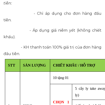
tiên:
- Chỉ áp dụng cho đơn hàng đầu
tiên.
- Áp dụng giá niêm yết (không chiết
khấu).
- KH thanh toán 100% giá trị của đơn hàng
đầu tiên.
STT
SẢN LƯỢNG
CHIẾT KHẤU / HỖ TRỢ
10 tặng 01
5 cây ly take awa
ly)
CHỌN 1