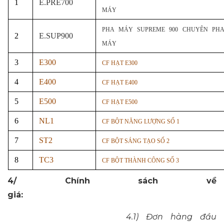
1
E.PRE700
MÁY
PHA MÁY SUPREME 900 CHUYÊN PH
2
E.SUP900
MÁY
3
E300
CF HẠT E300
4
E400
CF HẠT E400
5
E500
CF HẠT E500
6
NL1
CF BỘT NĂNG LƯỢNG SỐ 1
7
ST2
CF BỘT SÁNG TẠO SỐ 2
8
TC3
CF BỘT THÀNH CÔNG SỐ 3
4/ Chính sách về
giá:
4.1) Đơn hàng đầu