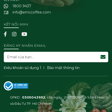
1800 9437
info@emccoffee.com
KẾT NỐI MXH
ĐĂNG KÝ NHẬN EMAIL
Điều khoản sử dụng 1
Bảo mật thông tin
GPKD :
0305043992
, cấp ngày : 20/07/2016 bởi Sở Kế Hoạch
và Đầu Tư TP. Hồ Chí Minh
Hỗ trợ đặt hàng