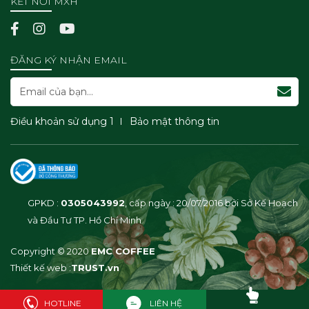
KẾT NỐI MXH
ĐĂNG KÝ NHẬN EMAIL
Điều khoản sử dụng 1
Bảo mật thông tin
GPKD :
0305043992
, cấp ngày : 20/07/2016 bởi Sở Kế Hoạch
và Đầu Tư TP. Hồ Chí Minh
Hỗ trợ đặt hàng
1800 9437 (Phím 1)
Copyright © 2020
EMC COFFEE
Messenger
Thiết kế web :
TRUST.vn
Hỗ trợ Nhượng Quyền
Zalo Chat
HOTLINE
LIÊN HỆ